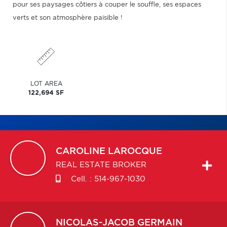
pour ses paysages côtiers à couper le souffle, ses espaces
verts et son atmosphère paisible !
LOT AREA
122,694 SF
CAROLINE
LAROCQUE
REAL ESTATE BROKER
Cell. :
514-967-1030
NICOLAS-JACOB
GERMAIN