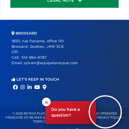
LEGAL NOTE
BROSSARD
1850, rue Panama, office 110
Brossard, Quebec, J4W 3C6
Off.:
Cell.:
514 984-9787
Email:
sylvain@equipelarocque.com
LET'S KEEP IN TOUCH
×
Do you have a
© 2026 RE/MAX PLATINE – INDEPENDENTLY OWNED AND OPERATED
question?
FRANCHISE OF RE/MAX QUÉBEC – ALL RIGHTS RESERVED -
PRIVACY POLICY
-
TERMS OF USE
-
CONSENT MANAGEMENT